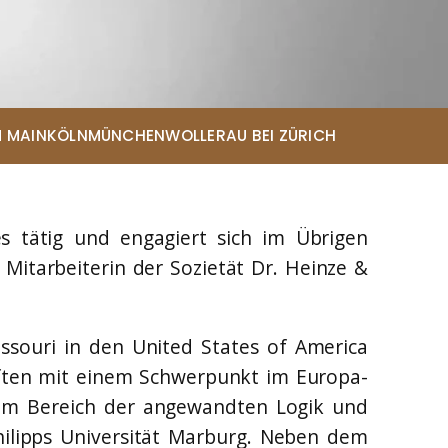
yern
___________
Prüfungsanfechtung
Wirtschaftsprüferprüfung
Erläuterung:
inland-Pfalz
*Bitte beachten Sie die Hinweise zur
hsen-Anhalt
er / Diplom
Zulassung auf den einzelnen Seiten der
chsen
Personen.
 MAIN
KÖLN
MÜNCHEN
WOLLERAU BEI ZÜRICH
cklenburg-
rung /
es tätig und engagiert sich im Übrigen
 Mitarbeiterin der Sozietät Dr. Heinze &
ssouri in den United States of America
aften mit einem Schwerpunkt im Europa-
 im Bereich der angewandten Logik und
Philipps Universität Marburg. Neben dem