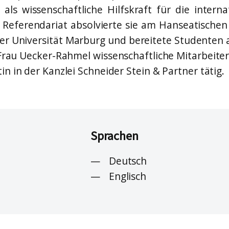
umacher*
ls wissenschaftliche Hilfskraft für die interna
Manuela Lehmann
lt / Of Counsel
r Referendariat absolvierte sie am Hanseatische
External Office Consulting
der Universität Marburg und bereitete Studenten
Jennifer Holtz
lt / Of Counsel
Office
Frau Uecker-Rahmel wissenschaftliche Mitarbeiter
Bruno Kanzler
n in der Kanzlei Schneider Stein & Partner tätig.
Office
Neda Zenge
Office
Jens Andreß
Sprachen
Legal Engineer
Robin Blanck
Deutsch
Studentische Hilfskraft / Offi
Englisch