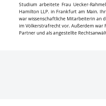
Frank Sch
Studium arbeitete Frau Uecker-Rahmel a
Rechtsanwa
Hamilton LLP. in Frankfurt am Main. Ih
Nils Fock*
war wissenschaftliche Mitarbeiterin an 
Rechtsanwa
im Völkerstrafrecht vor. Außerdem war 
Partner und als angestellte Rechtsanwälti